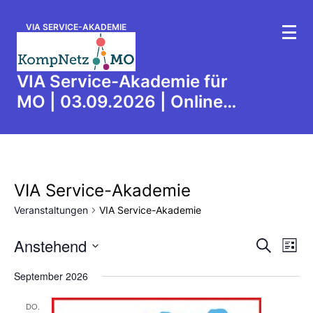
VIA SERVICE-AKADEMIE
VIA Service-Akademie für
MO | 03.09.2026 | Online-
Informationsveranstaltung
zur Antragstellung der
Folgeanträge 2027 im
Partizipations- und
VIA Service-Akademie
Integrationsprogramm
Veranstaltungen
VIA Service-Akademie
(PartIntP)
V
V
Anstehend
S
L
e
u
e
D
i
r
c
a
September 2026
r
s
a
h
t
t
a
n
u
e
DO.
e