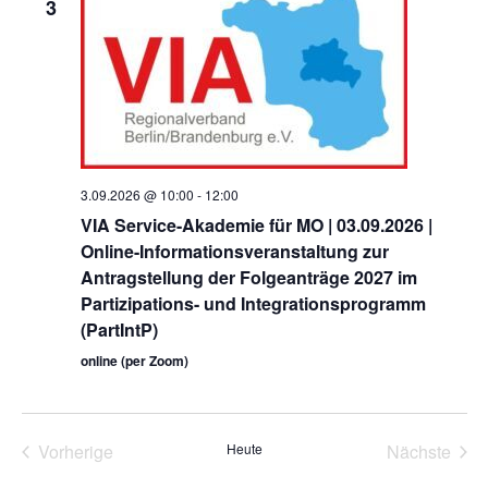
m
s
3
n
w
t
s
ä
a
h
t
l
l
a
t
e
u
n
l
.
n
t
g
u
A
3.09.2026 @ 10:00
-
12:00
n
n
VIA Service-Akademie für MO | 03.09.2026 |
s
g
Online-Informationsveranstaltung zur
i
e
Antragstellung der Folgeanträge 2027 im
c
n
h
Partizipations- und Integrationsprogramm
t
(PartIntP)
S
e
u
online (per Zoom)
n
c
-
N
h
a
e
Vorherige
Heute
Nächste
v
Veranstaltungen
Veransta
u
i