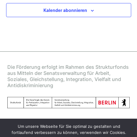
n
g
Kalender abonnieren
a
d
t
A
i
n
o
n
s
i
c
h
Die Förderung erfolgt im Rahmen des Strukturfonds
t
aus Mitteln der Senatsverwaltung für Arbeit,
Soziales, Gleichstellung, Integration, Vielfalt und
e
Antidiskriminierung
n
,
N
a
v
Um unsere Webseite für Sie optimal zu gestalten und
i
fortlaufend verbessern zu können, verwenden wir Cookies.